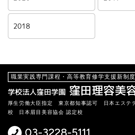
2018
職業実践専門課程・高等教育修学支援新制度
窪田理容美
学校法人窪田学園
厚生労働大臣指定 東京都知事認可 日本エステテ
校 日本眉目美容協会 認定校
03-3228-5111