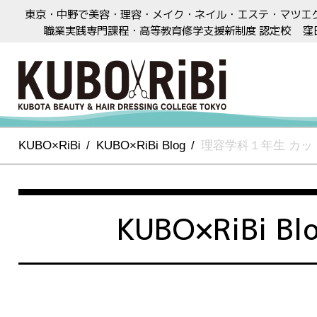
東京・中野で美容・理容・メイク・ネイル・エステ・マツエ
職業実践専門課程・高等教育修学支援新制度 認定校
窪
KUBO×RiBi
KUBO×RiBi Blog
理容学科１年生 カッ
KUBO×RiBi Bl