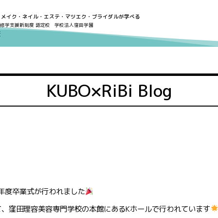
・メイク・ネイル・エステ・マツエク・ブライダルが学べる
修学支援新制度 認定校
学校法人窪田学園
KUBO×RiBi Blog
0年度卒業式が行われました
て、窪田理容美容専門学校の本館にあるKホールで行われています