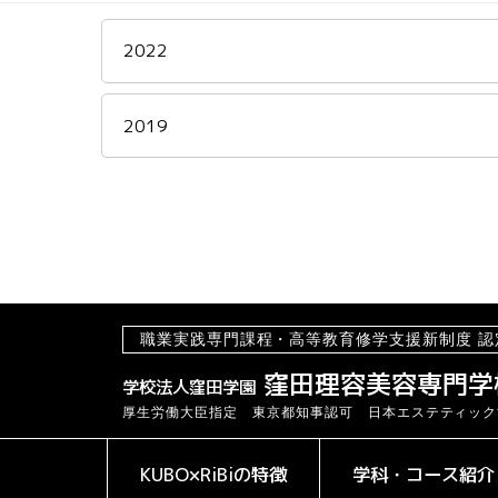
2022
2019
職業実践専門課程・高等教育修学支援新制度 認
窪田理容美容専門学
学校法人窪田学園
厚生労働大臣指定 東京都知事認可 日本エステティック
KUBO×RiBiの特徴
学科・コース紹介