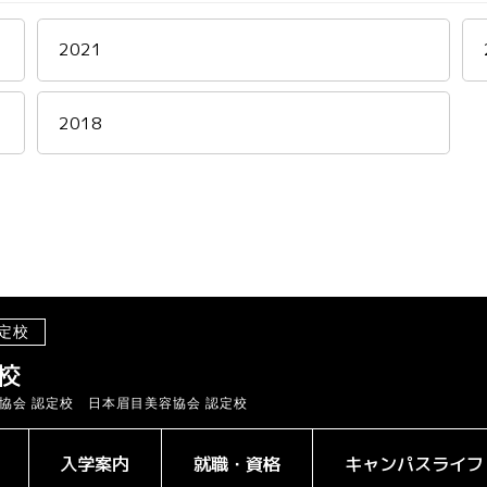
2021
2018
定校
校
協会 認定校 日本眉目美容協会 認定校
入学案内
就職・資格
キャンパスライフ