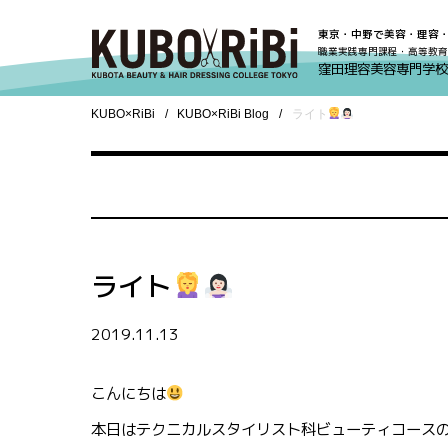
東京・中野で美容・理容
職業実践専門課程・高等教育
窪田理容美容専門学校
KUBO×RiBi
KUBO×RiBi Blog
ライト
ライト
2019.11.13
こんにちは
本日はテクニカルスタイリスト科ビューティコース