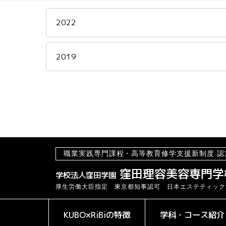
2022
2019
職業実践専門課程・高等教育修学支援新制度 認
窪田理容美容専門学
学校法人窪田学園
厚生労働大臣指定 東京都知事認可 日本エステティック
KUBO×RiBiの特徴
学科・コース紹介