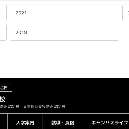
2021
2018
定校
校
協会 認定校 日本眉目美容協会 認定校
入学案内
就職・資格
キャンパスライフ