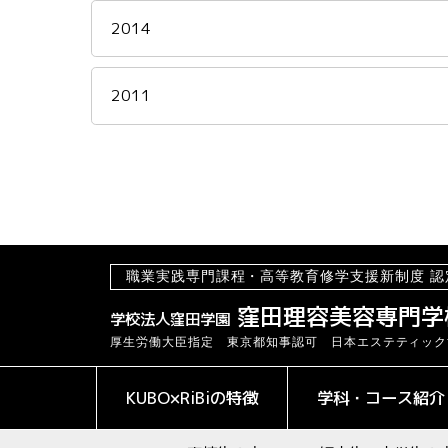
2014
2011
職業実践専門課程・高等教育修学支援新制度 認
窪田理容美容専門学
学校法人窪田学園
厚生労働大臣指定 東京都知事認可 日本エステティック
KUBO×RiBiの特徴
学科・コース紹介