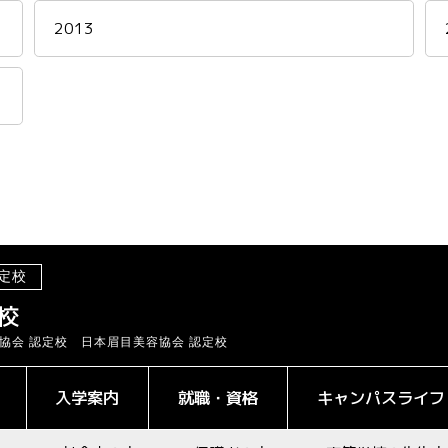
2013
定校
校
協会 認定校 日本眉目美容協会 認定校
入学案内
就職・資格
キャンパスライフ